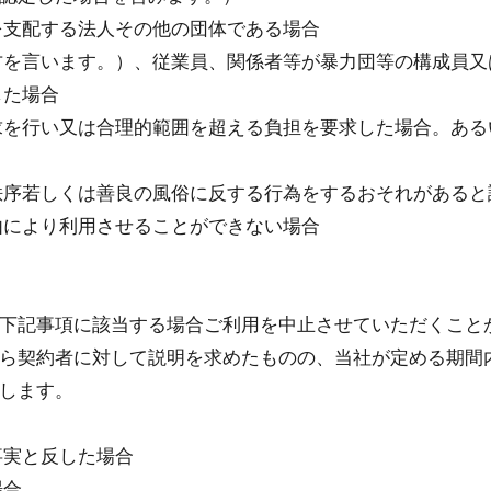
を⽀配する法⼈その他の団体である場合
⽅を⾔います。）、従業員、関係者等が暴⼒団等の構成員⼜
した場合
求を⾏い⼜は合理的範囲を超える負担を要求した場合。あ
秩序若しくは善良の⾵俗に反する⾏為をするおそれがあると
由により利⽤させることができない場合
下記事項に該当する場合ご利⽤を中⽌させていただくこと
ら契約者に対して説明を求めたものの、当社が定める期間
します。
事実と反した場合
場合