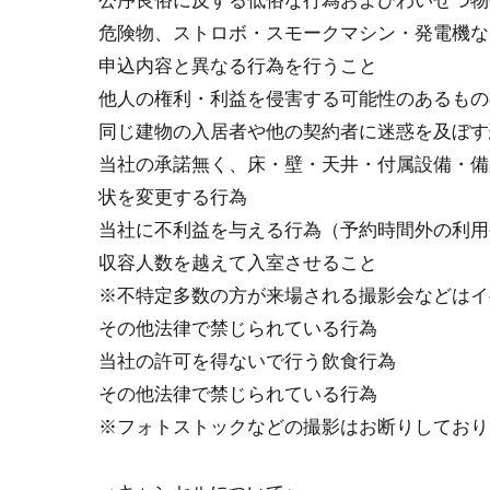
公序良俗に反する低俗な⾏為およびわいせつ物
危険物、ストロボ・スモークマシン・発電機な
申込内容と異なる⾏為を⾏うこと
他⼈の権利・利益を侵害する可能性のあるもの
同じ建物の⼊居者や他の契約者に迷惑を及ぼす
当社の承諾無く、床・壁・天井・付属設備・備
状を変更する⾏為
当社に不利益を与える⾏為（予約時間外の利用
収容⼈数を越えて⼊室させること
※不特定多数の方が来場される撮影会などはイ
その他法律で禁じられている⾏為
当社の許可を得ないで⾏う飲⾷⾏為
その他法律で禁じられている⾏為
※フォトストックなどの撮影はお断りしており