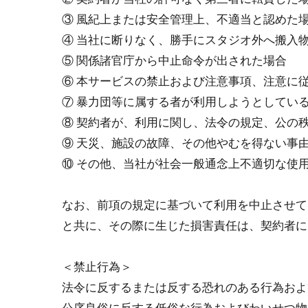
③ ⾵紀上または安全管理上、不適当と認めた
④ 当社に断りなく、勝手にスタジオ外へ搬入
⑤ 関係諸官庁から中⽌命令が出された場合
⑥ 本サービスの禁⽌および注意事項、注意に
⑦ 暴⼒団等に属する者が利⽤しようとしてい
⑧ 契約者が、利⽤に関し、法令の規定、公の
⑨ 天災、施設の故障、その他やむを得ない事
⑩ その他、当社が社会⼀般通念上不適切な使
なお、前項の規定に基づいて利⽤を中⽌させて
と共に、その際に⽣じた損害責任は、契約者に
＜禁⽌⾏為＞
法令に反するまたは反する恐れのある⾏為およ