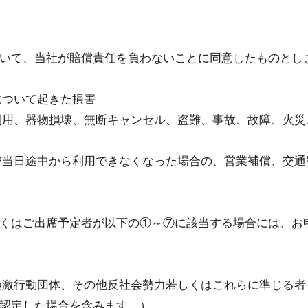
いて、当社が賠償責任を負わないことに同意したものとし
について起きた損害
利⽤、器物損壊、無断キャンセル、盗難、事故、故障、⽕
び当⽇途中から利⽤できなくなった場合の、営業補償、交通
くはご出席予定者が以下の①～⑦に該当する場合には、お
過激⾏動団体、その他反社会勢⼒若しくはこれらに準じる
認定した場合を含みます。）