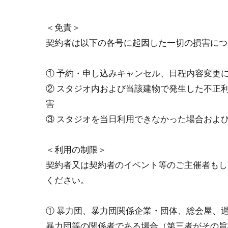
＜免責＞
契約者は以下の各号に起因した⼀切の損害につ
① 予約・申し込みキャンセル、⽇程内容変更
② スタジオ内および当該建物で発⽣した不正
害
③ スタジオを当⽇利⽤できなかった場合およ
＜利⽤の制限＞
契約者⼜は契約者のイベント等のご主催者もし
ください。
① 暴⼒団、暴⼒団関係企業・団体、総会屋、
暴⼒団等の関係者である場合（第三者がその旨