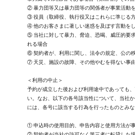
② 暴⼒団等⼜は暴⼒団等の関係者が事業活動
③ 役員（取締役、執⾏役⼜はこれらに準じる
④ 他のお客さまに著しい迷惑を及ぼす⾔動を
⑤ 当社に対して暴⼒、脅迫、恐喝、威圧的要
れる場合
⑥ 契約者が、利⽤に関し、法令の規定、公の
⑦ 天災、施設の故障、その他やむを得ない事
＜利⽤の中止＞
予約が成⽴した後および利⽤途中であっても、
い。なお、以下の各号該当性について、当社か
には、各号に該当する⾏為を⾏ったものとみな
① 申込時の使⽤⽬的、申告内容と使⽤⽅法が
② 契約者が当社の許可なく第三者に転貸した